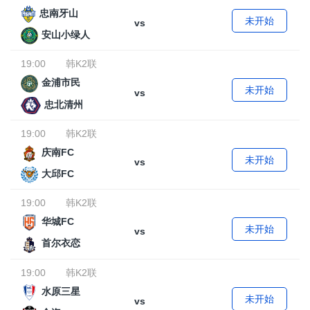
忠南牙山
未开始
vs
安山小绿人
19:00
韩K2联
金浦市民
未开始
vs
忠北清州
19:00
韩K2联
庆南FC
未开始
vs
大邱FC
19:00
韩K2联
华城FC
未开始
vs
首尔衣恋
19:00
韩K2联
水原三星
未开始
vs