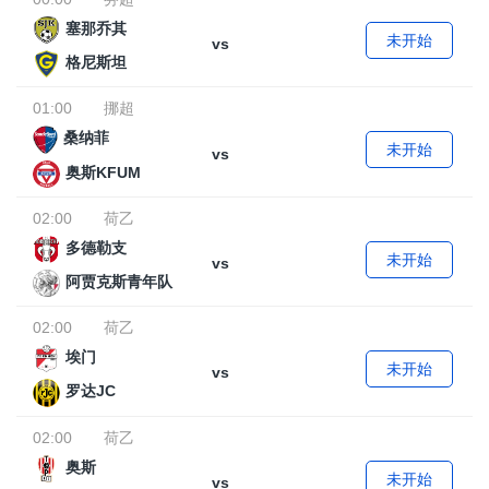
塞那乔其
未开始
vs
格尼斯坦
01:00
挪超
桑纳菲
未开始
vs
奥斯KFUM
02:00
荷乙
多德勒支
未开始
vs
阿贾克斯青年队
02:00
荷乙
埃门
未开始
vs
罗达JC
02:00
荷乙
奥斯
未开始
vs