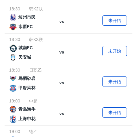
18:30
韩K2联
坡州市民
未开始
vs
水原FC
18:30
韩K2联
城南FC
未开始
vs
天安城
18:30
日职乙
鸟栖砂岩
未开始
vs
甲府风林
19:00
中超
青岛海牛
未开始
vs
上海申花
19:00
德乙