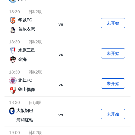
18:30
韩K2联
华城FC
未开始
vs
首尔衣恋
18:30
韩K2联
水原三星
未开始
vs
金海
18:30
韩K2联
龙仁FC
未开始
vs
釜山偶像
18:30
日职联
大阪钢巴
未开始
vs
浦和红钻
19:00
韩K2联