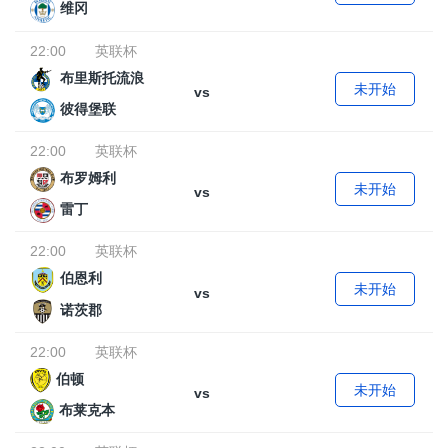
维冈
22:00
英联杯
布里斯托流浪
未开始
vs
彼得堡联
22:00
英联杯
布罗姆利
未开始
vs
雷丁
22:00
英联杯
伯恩利
未开始
vs
诺茨郡
22:00
英联杯
伯顿
未开始
vs
布莱克本