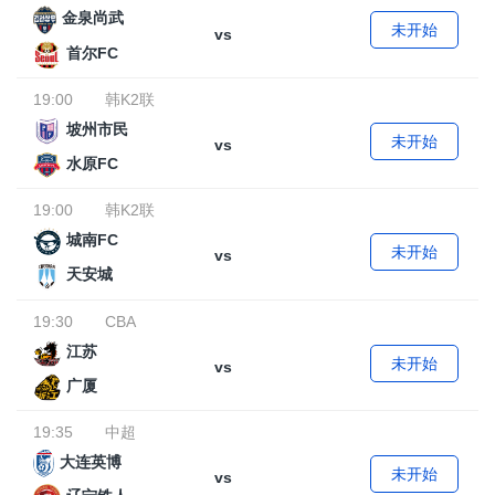
金泉尚武
未开始
vs
首尔FC
19:00
韩K2联
坡州市民
未开始
vs
水原FC
19:00
韩K2联
城南FC
未开始
vs
天安城
19:30
CBA
江苏
未开始
vs
广厦
19:35
中超
大连英博
未开始
vs