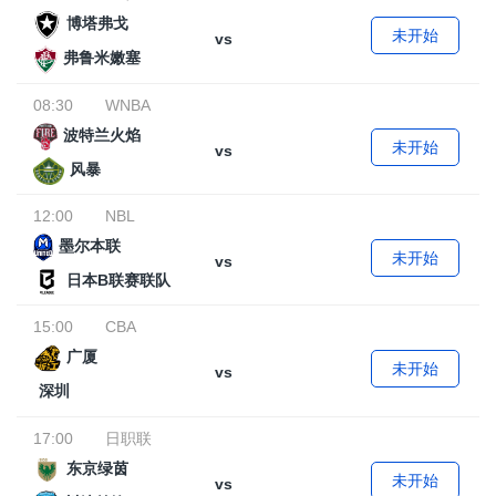
博塔弗戈
未开始
vs
弗鲁米嫩塞
08:30
WNBA
波特兰火焰
未开始
vs
风暴
12:00
NBL
墨尔本联
未开始
vs
日本B联赛联队
15:00
CBA
广厦
未开始
vs
深圳
17:00
日职联
东京绿茵
未开始
vs