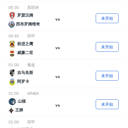
00:30
英联杯
罗瑟汉姆
未开始
vs
西布罗姆维奇
00:45
荷甲
前进之鹰
未开始
vs
威廉二世
01:00
葡超
吉马良斯
未开始
vs
阿罗卡
01:00
WNBA
山猫
未开始
vs
王牌
02:00
荷甲