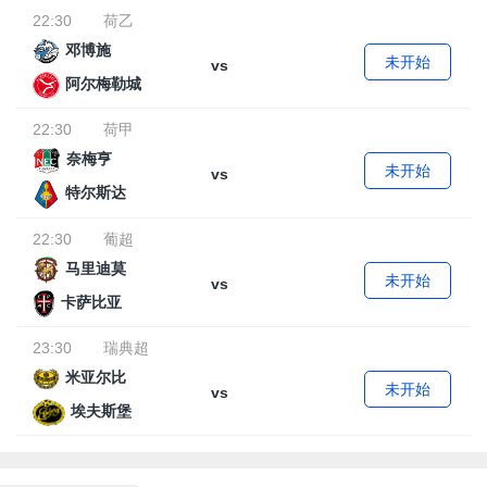
22:30
荷乙
邓博施
未开始
vs
阿尔梅勒城
22:30
荷甲
奈梅亨
未开始
vs
特尔斯达
22:30
葡超
马里迪莫
未开始
vs
卡萨比亚
23:30
瑞典超
米亚尔比
未开始
vs
埃夫斯堡