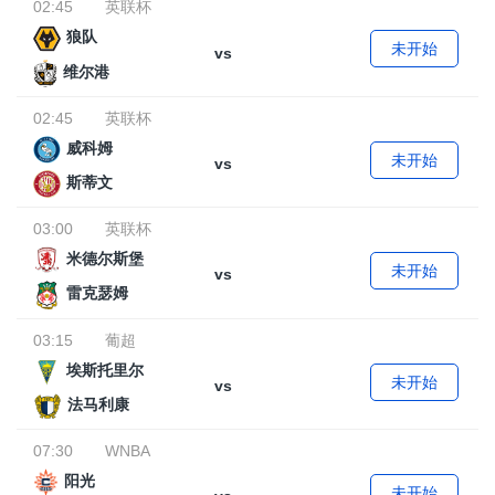
02:45
英联杯
狼队
未开始
vs
维尔港
02:45
英联杯
威科姆
未开始
vs
斯蒂文
03:00
英联杯
米德尔斯堡
未开始
vs
雷克瑟姆
03:15
葡超
埃斯托里尔
未开始
vs
法马利康
07:30
WNBA
阳光
未开始