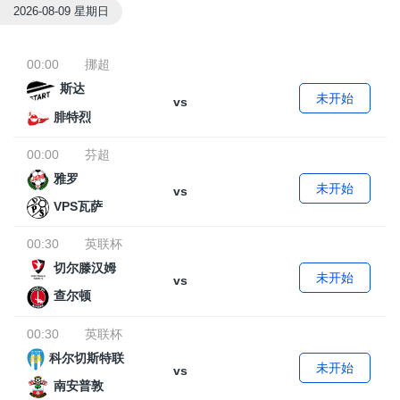
2026-08-09 星期日
00:00
挪超
斯达
未开始
vs
腓特烈
00:00
芬超
雅罗
未开始
vs
VPS瓦萨
00:30
英联杯
切尔滕汉姆
未开始
vs
查尔顿
00:30
英联杯
科尔切斯特联
未开始
vs
南安普敦