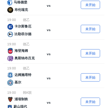
马格德堡
未开始
vs
布伦瑞克
19:00
德乙
卡尔斯鲁厄
未开始
vs
比勒菲尔德
19:00
德乙
海登海姆
未开始
vs
奥斯纳布吕克
19:00
德乙
达姆施塔特
未开始
vs
基尔
19:00
韩K联
浦项制铁
未开始
vs
蔚山现代